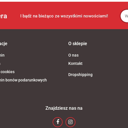
era
I bądź na bieżąco ze wszystkimi nowościami!
acje
O sklepie
min
O nas
a
Kontakt
 cookies
Dropshipping
in bonów podarunkowych
Znajdziesz nas na