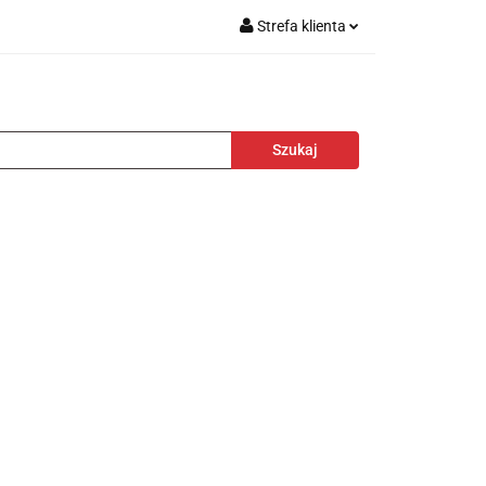
Strefa klienta
 akcesoria
Zaloguj się
Zarejestruj się
Dodaj zgłoszenie
portowa
Nagrody
Promocje
Blog