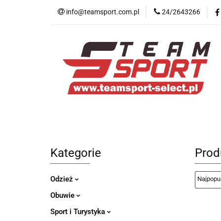
info@teamsport.com.pl
24/2643266
Nowości
New B
Medycyna sportow
Nowości
New Balance
Odzież
Kategorie
Prod
Odzież
Obuwie
Sport i Turystyka