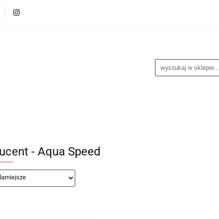
alance
Odzież
Obuwie
Sporty
Sprzęt i
a
Nagrody
Promocje
Blog
Obuwie
Sporty
Sprzęt i akcesoria
Medycyna s
ucent - Aqua Speed