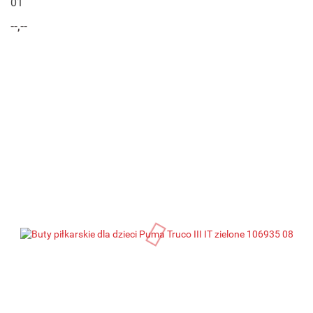
01
--,--