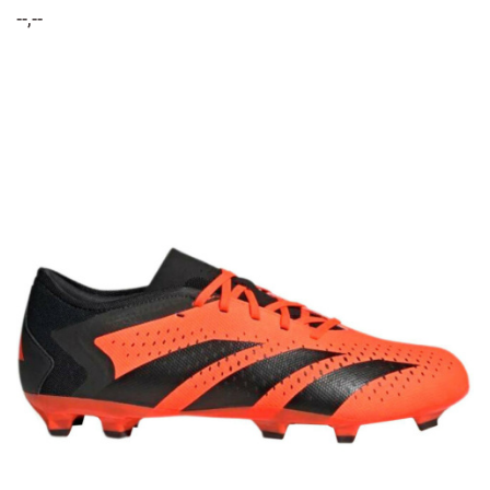
--,--