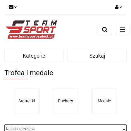
Zaloguj się
Zarejestruj się
Dodaj zgłoszenie
Kategorie
Szukaj
Trofea i medale
Statuetki
Puchary
Medale