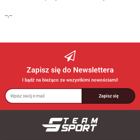
--,--
Zapisz się do Newslettera
I bądź na bieżąco ze wszystkimi nowościami!