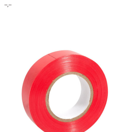
--,--