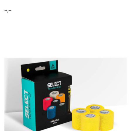
--,--