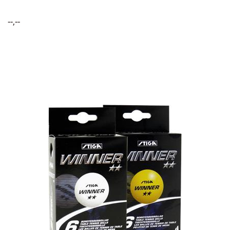
--,--