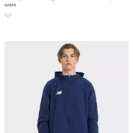
szara
--,--