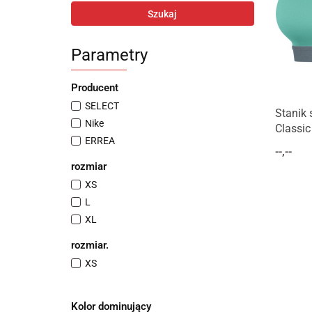
Szukaj
Parametry
Producent
SELECT
Stanik 
Nike
Classic
ERREA
--,--
rozmiar
XS
L
XL
rozmiar.
XS
Kolor dominujący