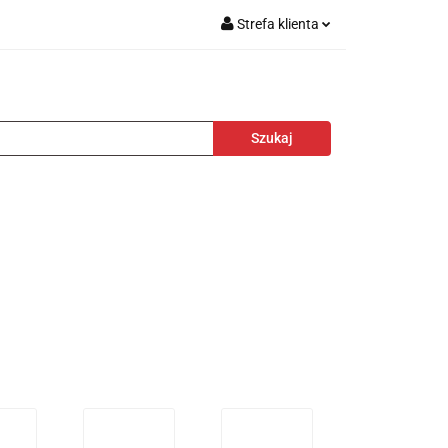
Strefa klienta
 akcesoria
Zaloguj się
Zarejestruj się
Dodaj zgłoszenie
portowa
Nagrody
Promocje
Blog