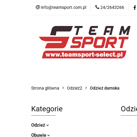
info@teamsport.com.pl
24/2643266
Nowości
New B
Medycyna sportow
Nowości
New Balance
Odzież
Strona główna
Odzież2
Odzież damska
Kategorie
Odzi
Odzież
Obuwie