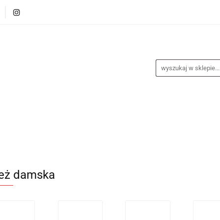
alance
Odzież
Obuwie
Sporty
Sprzęt i
a
Nagrody
Promocje
Blog
Obuwie
Sporty
Sprzęt i akcesoria
Medycyna s
eż damska