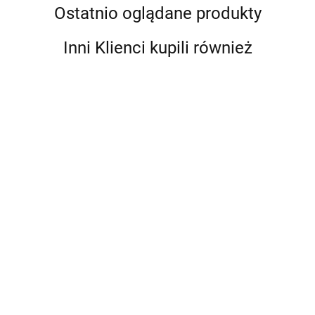
Ostatnio oglądane produkty
Inni Klienci kupili również
Klej do kinesio
SELECT Taśma
tapingu SELECT
Coach Profcare
SELECT Taśma
Tensospray
3,8 cm x 9 m
Coach Profcare 2,5
--,--
--,--
cm x 9 m 2-pack
--,--