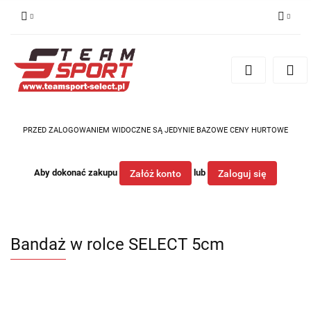
Zaloguj się
Zarejestruj się
Dodaj zgłoszenie
PRZED ZALOGOWANIEM WIDOCZNE SĄ JEDYNIE BAZOWE CENY HURTOWE
Aby dokonać zakupu
lub
Załóż konto
Zaloguj się
Bandaż w rolce SELECT 5cm