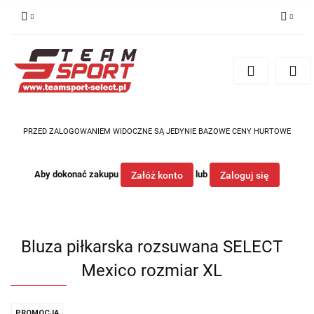
Zaloguj się
Zarejestruj się
Dodaj zgłoszenie
PRZED ZALOGOWANIEM WIDOCZNE SĄ JEDYNIE BAZOWE CENY HURTOWE
Aby dokonać zakupu
lub
Załóż konto
Zaloguj się
Bluza piłkarska rozsuwana SELECT
Mexico rozmiar XL
PROMOCJA