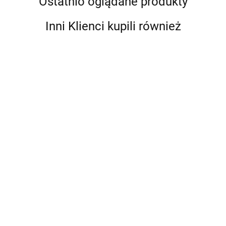
Ostatnio oglądane produkty
Inni Klienci kupili również
Bluza piłkarska
Zestaw dresów
rozsuwana
SELECT Mexico
SELECT Mexico
czarne rozmiar 6-
--,--
--,--
Skarpety piłkarskie
rozmiar L
8 lat
treningowe SELECT
Ultimate czarne długie
--,--
rozmiar 32-35