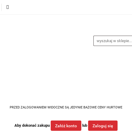
alance
Odzież
Obuwie
Sporty
Sprzęt i a
a
Nagrody
Promocje
Blog
buwie
Sporty
Sprzęt i akcesoria
Medycyna spor
PRZED ZALOGOWANIEM WIDOCZNE SĄ JEDYNIE BAZOWE CENY HURTOWE
Aby dokonać zakupu
lub
Załóż konto
Zaloguj się