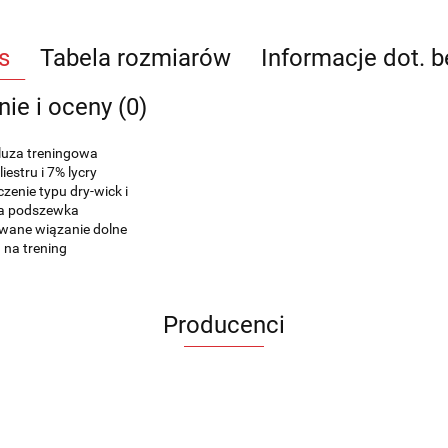
s
Tabela rozmiarów
Informacje dot. 
nie i oceny (0)
luza treningowa
iestru i 7% lycry
zenie typu dry-wick i
a podszewka
wane wiązanie dolne
a na trening
Producenci