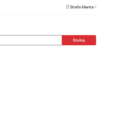
Strefa klienta
kcesoria
Zaloguj się
Zarejestruj się
Dodaj zgłoszenie
towa
Nagrody
Promocje
Blog