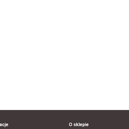
Bluza piłkarska rozpinana
Matias rozmiar S
za piłkarska dla mężczyzn ERREA
--,--
bama rozmiar S
acje
O sklepie