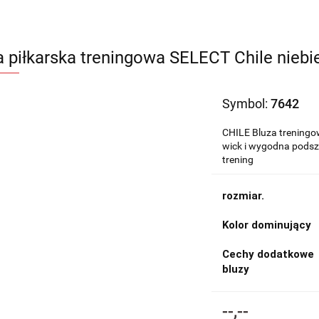
a piłkarska treningowa SELECT Chile nieb
Symbol:
7642
CHILE Bluza treningow
wick i wygodna podsz
trening
rozmiar.
Kolor dominujący
Cechy dodatkowe
bluzy
--,--