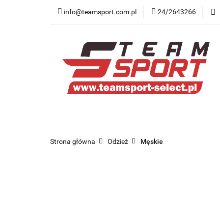
info@teamsport.com.pl
24/2643266
Nowości
New B
Medycyna sportow
Nowości
New Balance
Odzież
O
Strona główna
Odzież
Męskie