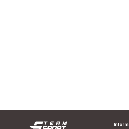
Blu
Ala
Bluza piłkarska dla bramkarza SELECT
--,--
Monaco błękitna 10-12 lat
--,--
Inform