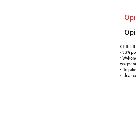
Opi
Opi
CHILE B
• 93% pol
• Wykońc
wygodn
• Regulo
• Idealn