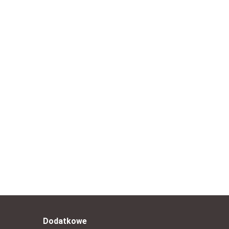
 ERREA
Bluza piłkarska treningowa rozpinana
SELECT Spain czarna
--,--
Dodatkowe