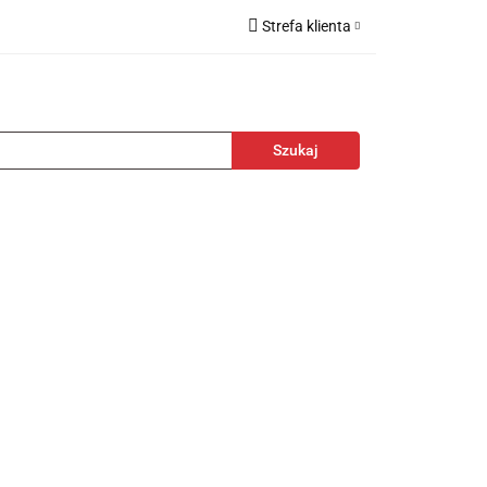
Strefa klienta
kcesoria
Zaloguj się
Zarejestruj się
Dodaj zgłoszenie
towa
Nagrody
Promocje
Blog