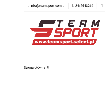
info@teamsport.com.pl
24/2643266
Nowości
New B
Medycyna sportow
Nowości
New Balance
Odzież
O
Strona główna