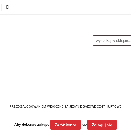
alance
Odzież
Obuwie
Sporty
Sprzęt i a
a
Nagrody
Promocje
Blog
buwie
Sporty
Sprzęt i akcesoria
Medycyna spor
PRZED ZALOGOWANIEM WIDOCZNE SĄ JEDYNIE BAZOWE CENY HURTOWE
Aby dokonać zakupu
lub
Załóż konto
Zaloguj się