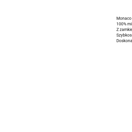
Monaco 
100% mik
Z zamki
Szybkos
Doskonał