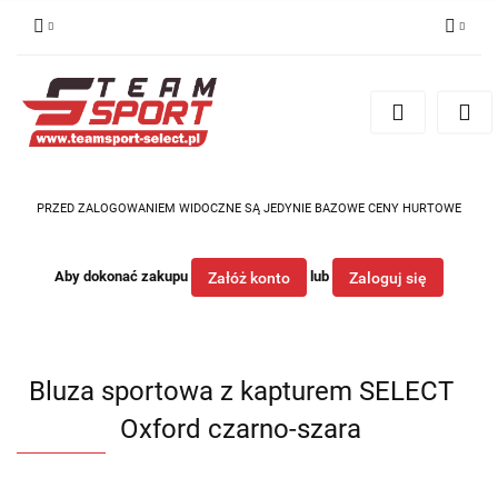
Zaloguj się
Zarejestruj się
Dodaj zgłoszenie
PRZED ZALOGOWANIEM WIDOCZNE SĄ JEDYNIE BAZOWE CENY HURTOWE
Aby dokonać zakupu
lub
Załóż konto
Zaloguj się
Bluza sportowa z kapturem SELECT
Oxford czarno-szara