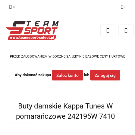
Zaloguj się
Zarejestruj się
Dodaj zgłoszenie
PRZED ZALOGOWANIEM WIDOCZNE SĄ JEDYNIE BAZOWE CENY HURTOWE
Aby dokonać zakupu
lub
Załóż konto
Zaloguj się
Buty damskie Kappa Tunes W
pomarańczowe 242195W 7410