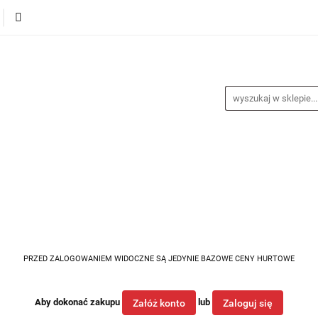
alance
Odzież
Obuwie
Sporty
Sprzęt i a
a
Nagrody
Promocje
Blog
buwie
Sporty
Sprzęt i akcesoria
Medycyna spor
PRZED ZALOGOWANIEM WIDOCZNE SĄ JEDYNIE BAZOWE CENY HURTOWE
Aby dokonać zakupu
lub
Załóż konto
Zaloguj się