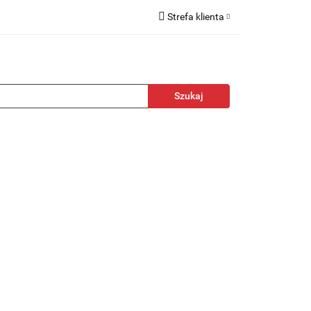
Strefa klienta
kcesoria
Zaloguj się
Zarejestruj się
Dodaj zgłoszenie
towa
Nagrody
Promocje
Blog