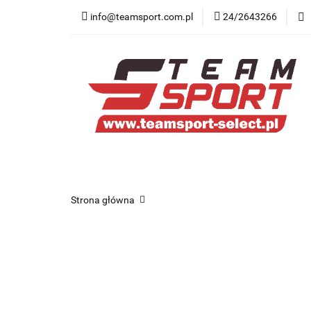
info@teamsport.com.pl
24/2643266
Nowości
New B
Medycyna sportow
Nowości
New Balance
Odzież
O
Strona główna