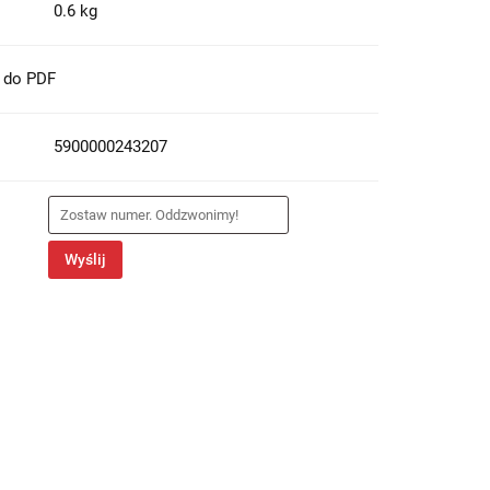
0.6 kg
t do PDF
5900000243207
Wyślij