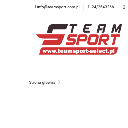
info@teamsport.com.pl
24/2643266
Nowości
New B
Medycyna sportow
Nowości
New Balance
Odzież
O
Strona główna