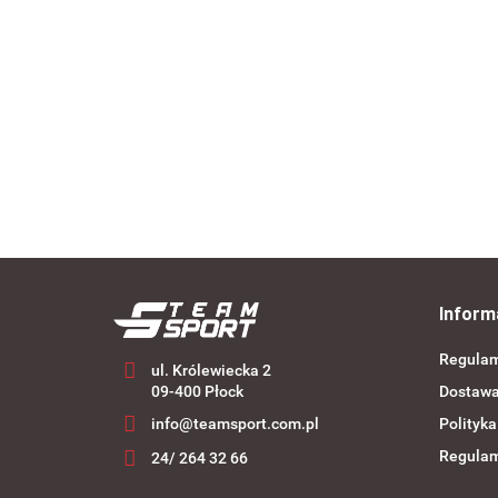
SELECT ZESTAW GUM taśm treningowych 4 sz
--,--
Inform
Regula
ul. Królewiecka 2
09-400 Płock
Dostaw
info@teamsport.com.pl
Polityka
Regulam
24/ 264 32 66