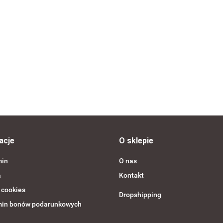
t RECOVERYBAND
acje
O sklepie
min
O nas
a
Kontakt
 cookies
Dropshipping
in bonów podarunkowych