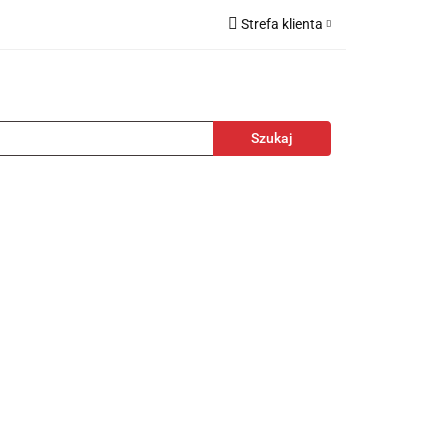
Strefa klienta
kcesoria
Zaloguj się
Zarejestruj się
Dodaj zgłoszenie
towa
Nagrody
Promocje
Blog