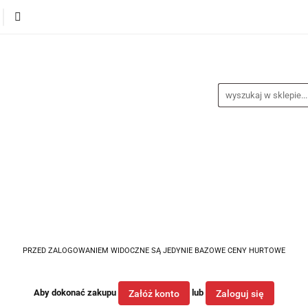
alance
Odzież
Obuwie
Sporty
Sprzęt i a
a
Nagrody
Promocje
Blog
buwie
Sporty
Sprzęt i akcesoria
Medycyna spor
PRZED ZALOGOWANIEM WIDOCZNE SĄ JEDYNIE BAZOWE CENY HURTOWE
Aby dokonać zakupu
lub
Załóż konto
Zaloguj się