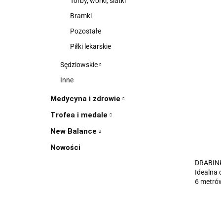
Torby, worki, siatki
Bramki
Pozostałe
Piłki lekarskie
Sędziowskie
Inne
Medycyna i zdrowie
Trofea i medale
New Balance
Nowości
DRABIN
Idealna 
6 metrów