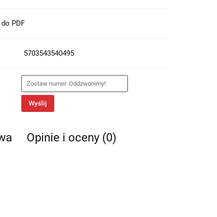
t do PDF
5703543540495
Wyślij
twa
Opinie i oceny (0)