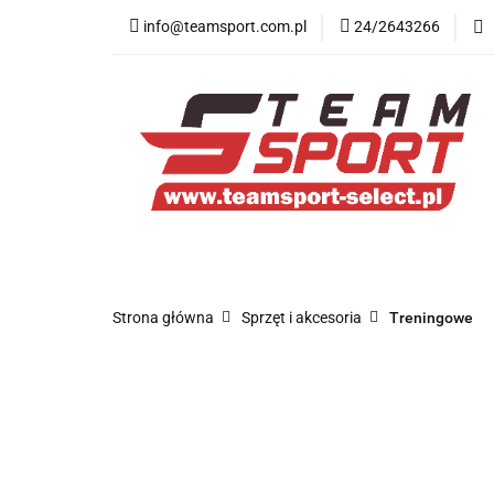
info@teamsport.com.pl
24/2643266
Nowości
New B
Medycyna sportow
Nowości
New Balance
Odzież
O
Strona główna
Sprzęt i akcesoria
Treningowe