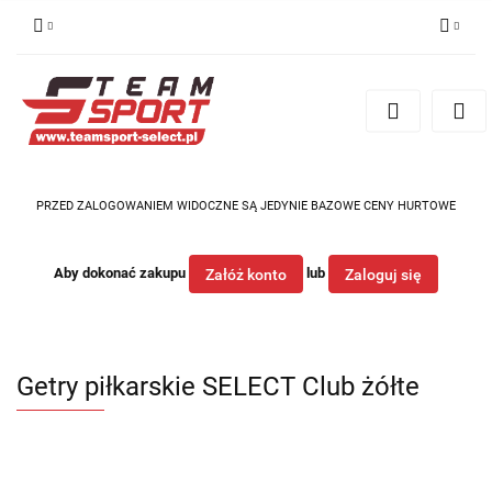
Zaloguj się
Zarejestruj się
Dodaj zgłoszenie
PRZED ZALOGOWANIEM WIDOCZNE SĄ JEDYNIE BAZOWE CENY HURTOWE
Aby dokonać zakupu
lub
Załóż konto
Zaloguj się
Getry piłkarskie SELECT Club żółte