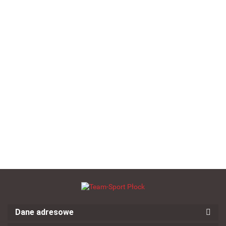
Getry
Getry
Getry
piłkarskie
piłkarskie
piłkarskie
ISKIERKA
ISKIERKA
ISKIERKA
Getry piłkarskie
--,--
--,--
--,--
czarne
żółte
niebieskie
Okulary
ISKIERKA
przeciwsłoneczn
pomarańczowe
--,--
8604B brązowe
--,--
Dane adresowe