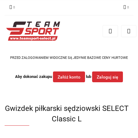
Zaloguj się
Zarejestruj się
Dodaj zgłoszenie
PRZED ZALOGOWANIEM WIDOCZNE SĄ JEDYNIE BAZOWE CENY HURTOWE
Aby dokonać zakupu
lub
Załóż konto
Zaloguj się
Gwizdek piłkarski sędziowski SELECT
Classic L