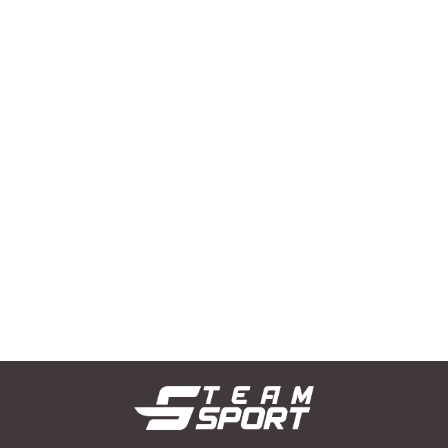
Kartki sędziowskie SELECT
Sznurek do gwizdka
zestaw 3 szt.
uniwersalny SELECT
--,--
--,--