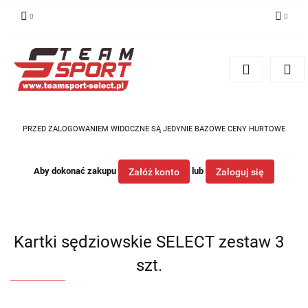
Zaloguj się
Zarejestruj się
Dodaj zgłoszenie
PRZED ZALOGOWANIEM WIDOCZNE SĄ JEDYNIE BAZOWE CENY HURTOWE
Aby dokonać zakupu
lub
Załóż konto
Zaloguj się
Kartki sędziowskie SELECT zestaw 3
szt.