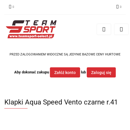
Zaloguj się
Zarejestruj się
Dodaj zgłoszenie
PRZED ZALOGOWANIEM WIDOCZNE SĄ JEDYNIE BAZOWE CENY HURTOWE
Aby dokonać zakupu
lub
Załóż konto
Zaloguj się
Klapki Aqua Speed Vento czarne r.41