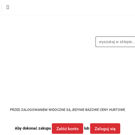
alance
Odzież
Obuwie
Sporty
Sprzęt i a
a
Nagrody
Promocje
Blog
buwie
Sporty
Sprzęt i akcesoria
Medycyna spor
PRZED ZALOGOWANIEM WIDOCZNE SĄ JEDYNIE BAZOWE CENY HURTOWE
Aby dokonać zakupu
lub
Załóż konto
Zaloguj się