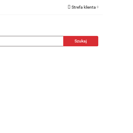
Strefa klienta
kcesoria
Zaloguj się
Zarejestruj się
Dodaj zgłoszenie
towa
Nagrody
Promocje
Blog