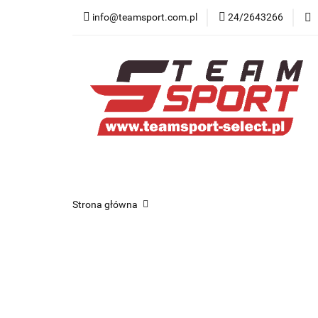
info@teamsport.com.pl
24/2643266
Nowości
New B
Medycyna sportow
Nowości
New Balance
Odzież
O
Strona główna