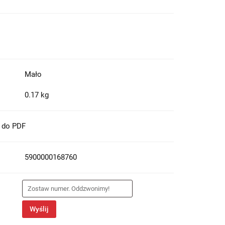
Mało
0.17 kg
t do PDF
5900000168760
Wyślij