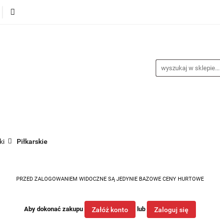
alance
Odzież
Obuwie
Sporty
Sprzęt i a
a
Nagrody
Promocje
Blog
buwie
Sporty
Sprzęt i akcesoria
Medycyna spor
ki
Piłkarskie
PRZED ZALOGOWANIEM WIDOCZNE SĄ JEDYNIE BAZOWE CENY HURTOWE
Aby dokonać zakupu
lub
Załóż konto
Zaloguj się