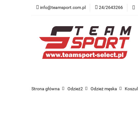
info@teamsport.com.pl
24/2643266
Nowości
New B
Medycyna sportow
Nowości
New Balance
Odzież
O
Strona główna
Odzież2
Odzież męska
Koszul