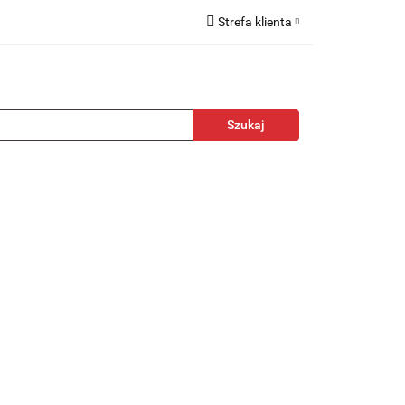
Strefa klienta
kcesoria
Zaloguj się
Zarejestruj się
Dodaj zgłoszenie
towa
Nagrody
Promocje
Blog