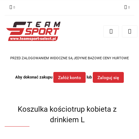
Zaloguj się
Zarejestruj się
Dodaj zgłoszenie
PRZED ZALOGOWANIEM WIDOCZNE SĄ JEDYNIE BAZOWE CENY HURTOWE
Aby dokonać zakupu
lub
Załóż konto
Zaloguj się
Koszulka kościotrup kobieta z
drinkiem L