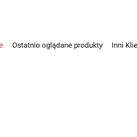
e
Ostatnio oglądane produkty
Inni Kli
uza piłkarska
Bluza piłkarska
Bluza piłkarska
REA Julio
ERREA Julio
ERREA Milton
zmiar XS
rozmiar XXS
rozmiar XXS
--
--,--