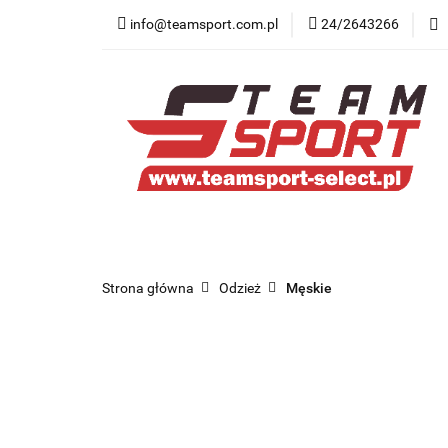
info@teamsport.com.pl
24/2643266
Nowości
New B
Medycyna sportow
Nowości
New Balance
Odzież
O
Strona główna
Odzież
Męskie