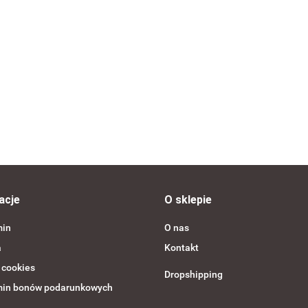
--,--
Bluza piłk
rozpinana
czerwona
--,--
acje
O sklepie
min
O nas
a
Kontakt
 cookies
Dropshipping
in bonów podarunkowych