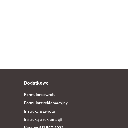
arska treningowa
Bluza piłkarska treningowa
 SELECT Argentina
rozpinana SELECT Argentina
granatowa
--,--
Dodatkowe
Formularz zwrotu
Formularz reklamacyjny
Instrukcja zwrotu
Instrukcja reklamacji
Katalog SELECT 2022