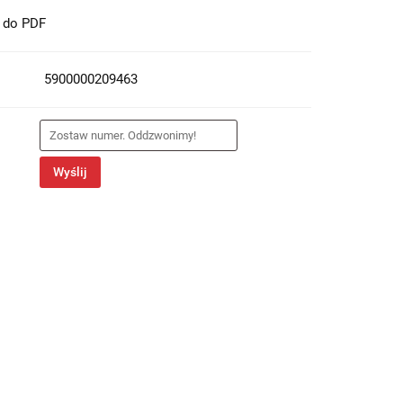
t do PDF
5900000209463
Wyślij