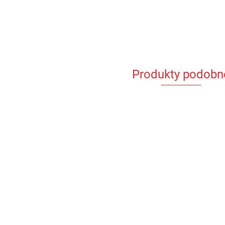
Produkty podobn
Bl
ER
ro
Bluza piłkarska dla
Bluza piłkarska dla
--,