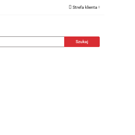
Strefa klienta
kcesoria
Zaloguj się
Zarejestruj się
Dodaj zgłoszenie
towa
Nagrody
Promocje
Blog