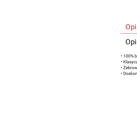
Opi
Opi
• 100% b
• Klasyc
• Żebrow
• Doskon