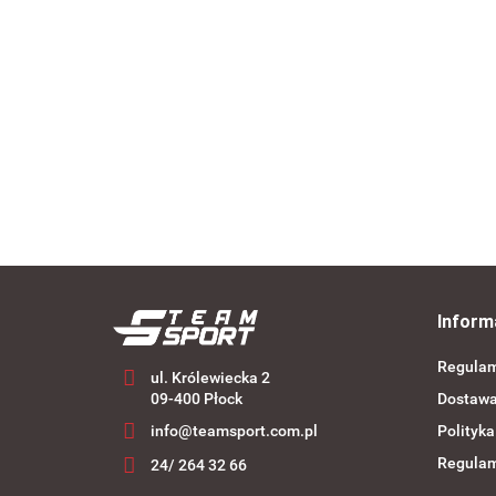
bramkarza SELECT
bramkarza SELECT
Spain szara
Spain różowa
--,--
--,--
Inform
Regula
ul. Królewiecka 2
09-400 Płock
Dostaw
info@teamsport.com.pl
Polityka
Regulam
24/ 264 32 66