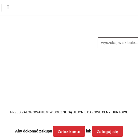
alance
Odzież
Obuwie
Sporty
Sprzęt i a
a
Nagrody
Promocje
Blog
buwie
Sporty
Sprzęt i akcesoria
Medycyna spor
PRZED ZALOGOWANIEM WIDOCZNE SĄ JEDYNIE BAZOWE CENY HURTOWE
Aby dokonać zakupu
lub
Załóż konto
Zaloguj się