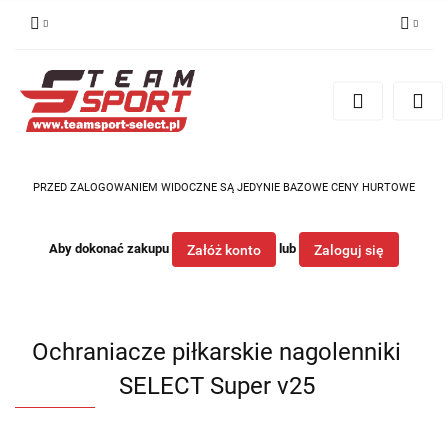
Zaloguj się
Zarejestruj się
Dodaj zgłoszenie
PRZED ZALOGOWANIEM WIDOCZNE SĄ JEDYNIE BAZOWE CENY HURTOWE
Aby dokonać zakupu
lub
Załóż konto
Zaloguj się
Ochraniacze piłkarskie nagolenniki
SELECT Super v25