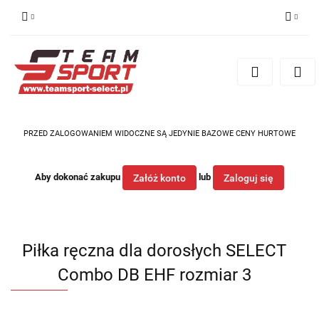
Zaloguj się
Zarejestruj się
Dodaj zgłoszenie
PRZED ZALOGOWANIEM WIDOCZNE SĄ JEDYNIE BAZOWE CENY HURTOWE
Aby dokonać zakupu
lub
Załóż konto
Zaloguj się
Piłka ręczna dla dorosłych SELECT
Combo DB EHF rozmiar 3