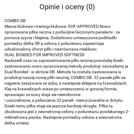
Opinie i oceny (0)
COMBO DB
Mecze klubowe i treningi klubowe. EHF-APPROVED Nowo
opracowana piłka reczna z podwójnie łaczonymi panelami - za
pomoca szycia i klejenia. Dodatkowo umieszczone podkładki
pomiedzy detka SR a osłona z poliuretanu zapewniaja
udoskonalony chwyt piłki i niezrównana miekkosc.
DUAL BONDED FOR IMPROVED SOFTNESS
Nadszedł czas na zaprezentowanie piłki recznej powstałej dzieki
zastosowaniu nowo opracowanej metody produkcji: nazwalismy ja
Dual Bonded - w skrócie DB. Metoda ta została zastosowana w
produkcji naszej nowej piłki recznej, COMBO DB. 32 panele piłki sa
najpierw zeszywane ze soba, a nastepnie sklejane na krawedziach.
Klej na krawedziach wiaze po umieszczeniu w goracej formie,
sprawiajac ze szwy staja sie niewidoczne
i uszczelnione, a połaczenia 32 paneli - niewyczuwalne w dotyku.
Dzieki temu piłka staje sie jeszcze bardziej okragła. Piłka ta
zbudowana jest z zewnetrznej osłony z poliuretanu powlekanego 2-
milimetrowa pianka. Nastepnie pomiedzy osłona a wewnetrzna
detka umiesz