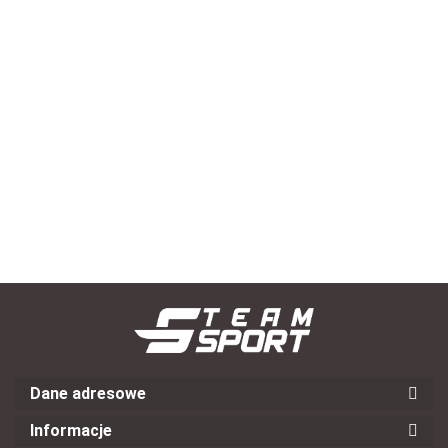
Klej do
SELECT
kinesio
Plastry
Plastry
Taśma Coach
tapingu
--,--
kinezjologiczne
kinezjologiczne
Profcare 2,5
SELECT
--,--
w rolce SELECT
w rolce SELECT
cm x 9 m 2-
Tensospray
--,--
--,--
K-Tape 5 m
K-Tape 5 m
pack
beżowe
czerwone
Dane adresowe
Informacje