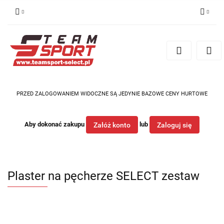
Zaloguj się
Zarejestruj się
Dodaj zgłoszenie
PRZED ZALOGOWANIEM WIDOCZNE SĄ JEDYNIE BAZOWE CENY HURTOWE
Aby dokonać zakupu
lub
Załóż konto
Zaloguj się
Plaster na pęcherze SELECT zestaw