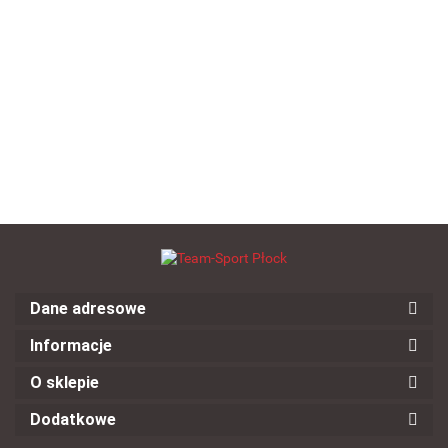
Torba na piłki nożne
SELECT 10-12 piłek
Torba na piłkę ręczną SELECT
Milano czarna
--,--
--,--
Dane adresowe
Informacje
O sklepie
Dodatkowe