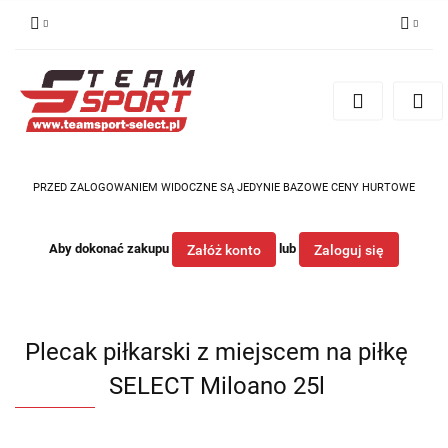
Zaloguj się
Zarejestruj się
Dodaj zgłoszenie
PRZED ZALOGOWANIEM WIDOCZNE SĄ JEDYNIE BAZOWE CENY HURTOWE
Aby dokonać zakupu
lub
Załóż konto
Zaloguj się
Plecak piłkarski z miejscem na piłkę
SELECT Miloano 25l