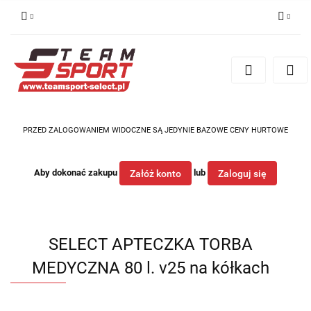
Zaloguj się
Zarejestruj się
Dodaj zgłoszenie
PRZED ZALOGOWANIEM WIDOCZNE SĄ JEDYNIE BAZOWE CENY HURTOWE
Aby dokonać zakupu
lub
Załóż konto
Zaloguj się
SELECT APTECZKA TORBA
MEDYCZNA 80 l. v25 na kółkach