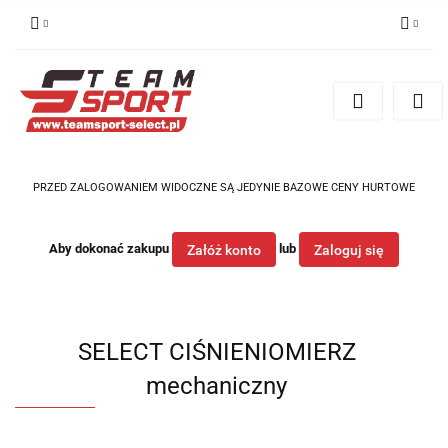
Zaloguj się
Zarejestruj się
Dodaj zgłoszenie
PRZED ZALOGOWANIEM WIDOCZNE SĄ JEDYNIE BAZOWE CENY HURTOWE
Aby dokonać zakupu
lub
Załóż konto
Zaloguj się
SELECT CIŚNIENIOMIERZ
mechaniczny