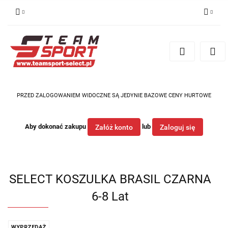
Zaloguj się
Zarejestruj się
Dodaj zgłoszenie
PRZED ZALOGOWANIEM WIDOCZNE SĄ JEDYNIE BAZOWE CENY HURTOWE
Aby dokonać zakupu
lub
Załóż konto
Zaloguj się
SELECT KOSZULKA BRASIL CZARNA
6-8 Lat
WYPRZEDAŻ