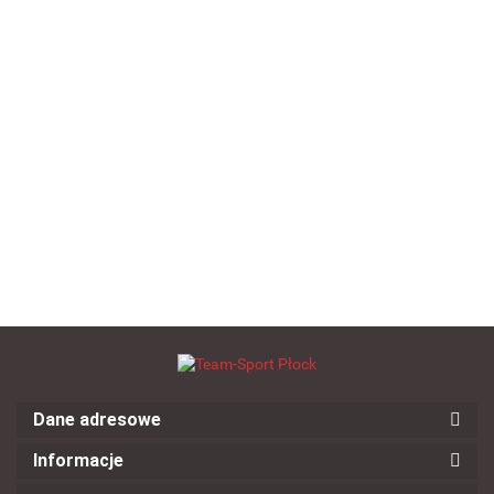
Koszulka Piłkarska Select
Pisa granatowa
--,--
Piłka ręczna dla dzieci SELECT
Soft Kids rozmiar 00
--,--
Dane adresowe
Informacje