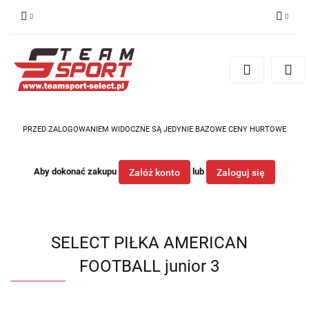
Zaloguj się
Zarejestruj się
Dodaj zgłoszenie
PRZED ZALOGOWANIEM WIDOCZNE SĄ JEDYNIE BAZOWE CENY HURTOWE
Aby dokonać zakupu
lub
Załóż konto
Zaloguj się
SELECT PIŁKA AMERICAN
FOOTBALL junior 3