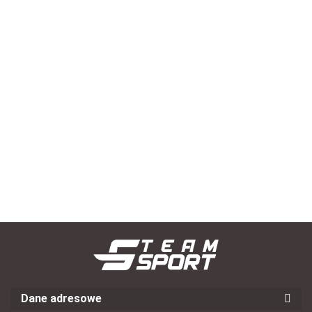
Derbystar Piłka mini BL Brillant 47 cm
--,--
Dane adresowe