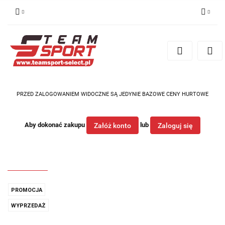
Zaloguj się
Zarejestruj się
Dodaj zgłoszenie
PRZED ZALOGOWANIEM WIDOCZNE SĄ JEDYNIE BAZOWE CENY HURTOWE
Aby dokonać zakupu
lub
Załóż konto
Zaloguj się
PROMOCJA
WYPRZEDAŻ