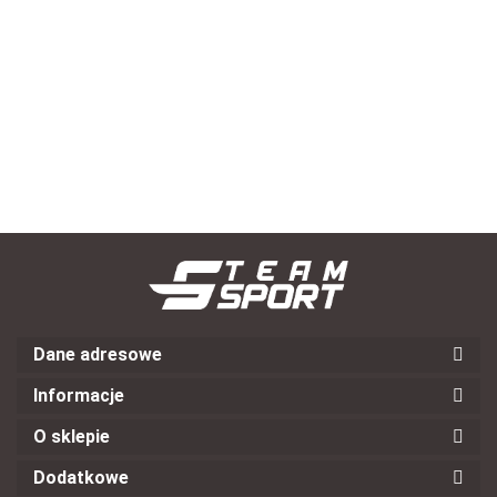
Rękawice piłkarskie dla
Rękawice piłkarskie dla
bramkarza SELECT 22 Flexi
bramkarza SELECT 04
Grip v24
Protection v24
--,--
--,--
Dane adresowe
Informacje
O sklepie
Dodatkowe