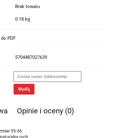
Brak towaru
0.18 kg
t do PDF
5704487027639
Wyślij
twa
Opinie i oceny (0)
zmiar 35-36
naturalny ruch.