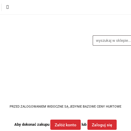
alance
Odzież
Obuwie
Sporty
Sprzęt i a
a
Nagrody
Promocje
Blog
buwie
Sporty
Sprzęt i akcesoria
Medycyna spor
PRZED ZALOGOWANIEM WIDOCZNE SĄ JEDYNIE BAZOWE CENY HURTOWE
Aby dokonać zakupu
lub
Załóż konto
Zaloguj się