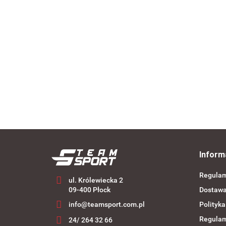
SELECT PASTA DO CZYSZCZENIA BUTÓW 100
--,--
Inform
Regula
ul. Królewiecka 2
09-400 Płock
Dostaw
info@teamsport.com.pl
Polityka
Regulam
24/ 264 32 66