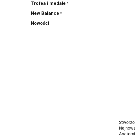
Trofea i medale
New Balance
Nowości
Stworzon
Najnowsz
Anatomic