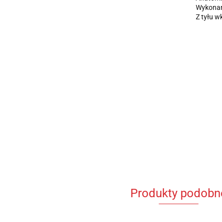
Wykonane
Z tyłu w
Produkty podobn