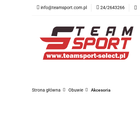
info@teamsport.com.pl
24/2643266
Nowości
New B
Medycyna sportow
Nowości
New Balance
Odzież
O
Strona główna
Obuwie
Akcesoria