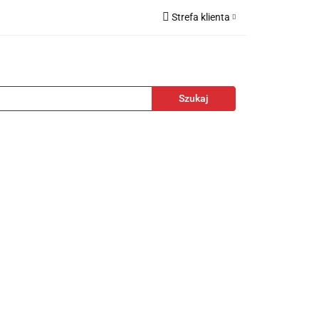
Strefa klienta
kcesoria
Zaloguj się
Zarejestruj się
Dodaj zgłoszenie
towa
Nagrody
Promocje
Blog