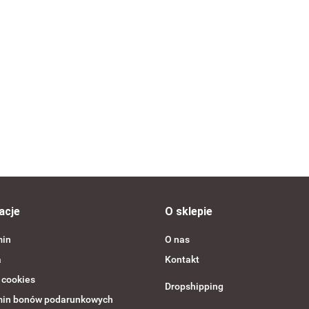
ML
Taśma do getrów SELECT 5 cm zestaw 4 szt. czerwona
--,--
acje
O sklepie
min
O nas
a
Kontakt
 cookies
Dropshipping
in bonów podarunkowych