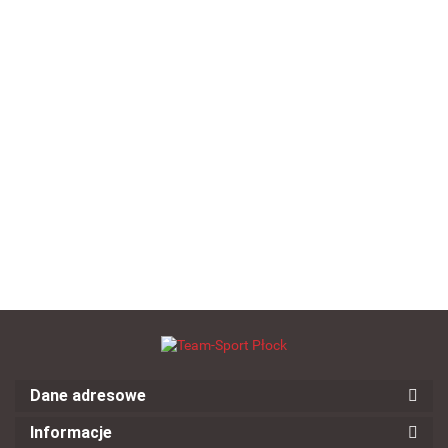
SELECT
SELECT
znacznik BASIC
znacznik BASIC
junior błękitny
junior niebieski
--,--
--,--
Znacznik piłkarski
kamizelka dla dorosłych
ERREA granatowy
--,--
Dane adresowe
Informacje