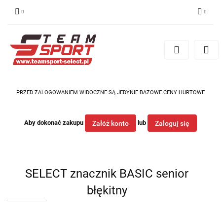
Zaloguj się
Zarejestruj się
Dodaj zgłoszenie
PRZED ZALOGOWANIEM WIDOCZNE SĄ JEDYNIE BAZOWE CENY HURTOWE
Aby dokonać zakupu
lub
Załóż konto
Zaloguj się
SELECT znacznik BASIC senior
błękitny