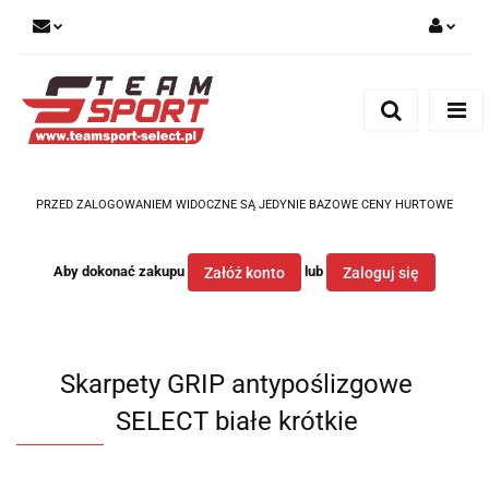
Zaloguj się
Zarejestruj się
Dodaj zgłoszenie
PRZED ZALOGOWANIEM WIDOCZNE SĄ JEDYNIE BAZOWE CENY HURTOWE
Aby dokonać zakupu
lub
Załóż konto
Zaloguj się
Skarpety GRIP antypoślizgowe
SELECT białe krótkie