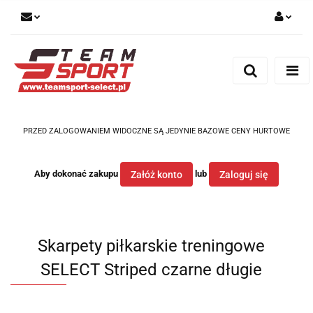
Zaloguj się
Zarejestruj się
Dodaj zgłoszenie
PRZED ZALOGOWANIEM WIDOCZNE SĄ JEDYNIE BAZOWE CENY HURTOWE
Aby dokonać zakupu
lub
Załóż konto
Zaloguj się
Skarpety piłkarskie treningowe
SELECT Striped czarne długie