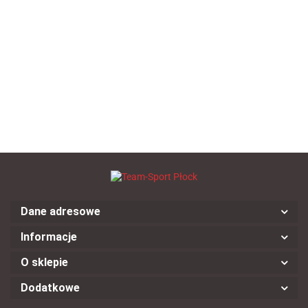
Skarpety
Skarpety
T-shirt
Skarpety
piłkarskie
piłkarskie
SELECT
piłkarskie
Skarpety
--,--
treningowe
treningowe
Basic
treningowe
piłkarskie
--,--
--,--
--,--
SELECT
SELECT
czarna
SELECT
treningowe
--,--
Striped
Striped
Striped
SELECT
białe długie
białe
czarne
Ultimate
krótkie
krótkie
czarne długie
rozmiar 32-35
Dane adresowe
Informacje
O sklepie
Dodatkowe