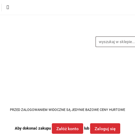
alance
Odzież
Obuwie
Sporty
Sprzęt i a
a
Nagrody
Promocje
Blog
buwie
Sporty
Sprzęt i akcesoria
Medycyna spor
PRZED ZALOGOWANIEM WIDOCZNE SĄ JEDYNIE BAZOWE CENY HURTOWE
Aby dokonać zakupu
lub
Załóż konto
Zaloguj się