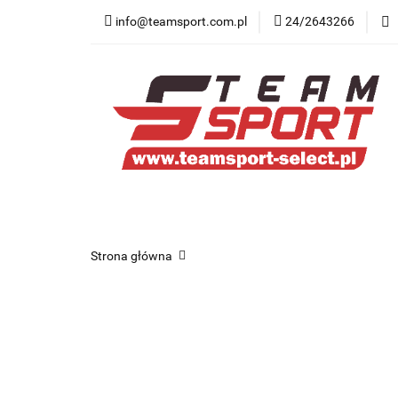
info@teamsport.com.pl
24/2643266
Nowości
New B
Medycyna sportow
Nowości
New Balance
Odzież
O
Strona główna