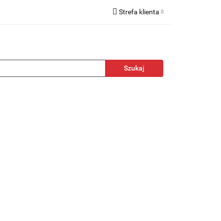
Strefa klienta
kcesoria
Zaloguj się
Zarejestruj się
Dodaj zgłoszenie
towa
Nagrody
Promocje
Blog