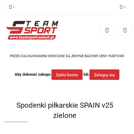
Zaloguj się
Zarejestruj się
Dodaj zgłoszenie
PRZED ZALOGOWANIEM WIDOCZNE SĄ JEDYNIE BAZOWE CENY HURTOWE
Aby dokonać zakupu
lub
Załóż konto
Zaloguj się
Spodenki piłkarskie SPAIN v25
zielone