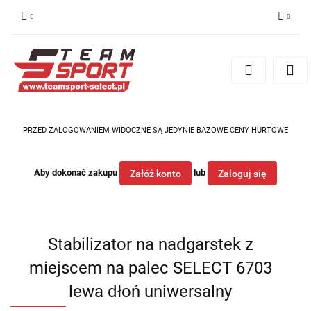
Zaloguj się
Zarejestruj się
Dodaj zgłoszenie
PRZED ZALOGOWANIEM WIDOCZNE SĄ JEDYNIE BAZOWE CENY HURTOWE
Aby dokonać zakupu
lub
Załóż konto
Zaloguj się
Stabilizator na nadgarstek z
miejscem na palec SELECT 6703
lewa dłoń uniwersalny