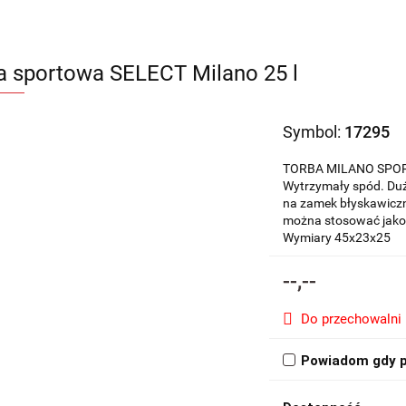
a sportowa SELECT Milano 25 l
Symbol:
17295
TORBA MILANO SPORTS
Wytrzymały spód. Du
na zamek błyskawiczn
można stosować jako r
Wymiary 45x23x25
--,--
Do przechowalni
Powiadom gdy p