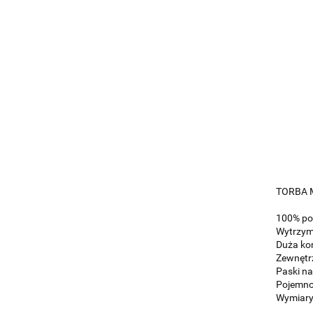
TORBA 
100% pol
Wytrzym
Duża ko
Zewnętrz
Paski na
Pojemnoś
Wymiary