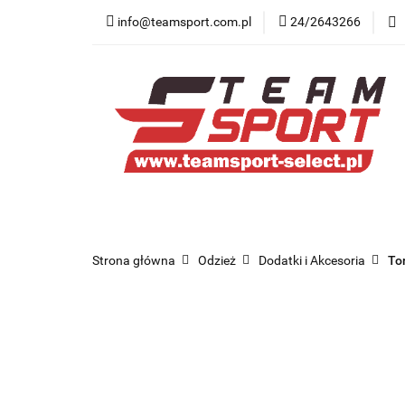
info@teamsport.com.pl
24/2643266
Nowości
New B
Medycyna sportow
Nowości
New Balance
Odzież
O
Strona główna
Odzież
Dodatki i Akcesoria
Tor