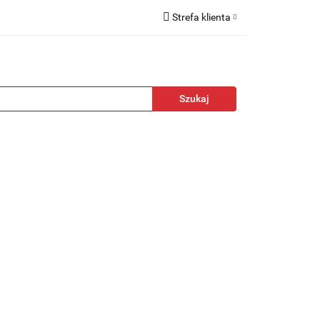
Strefa klienta
kcesoria
Zaloguj się
Zarejestruj się
Dodaj zgłoszenie
towa
Nagrody
Promocje
Blog