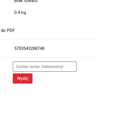
Brak towaru
0.4 kg
t do PDF
5703543288748
Wyślij