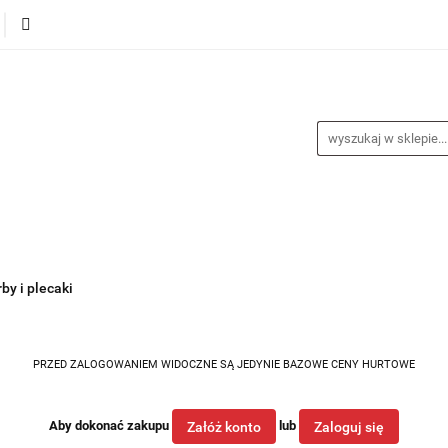
alance
Odzież
Obuwie
Sporty
Sprzęt i a
a
Nagrody
Promocje
Blog
buwie
Sporty
Sprzęt i akcesoria
Medycyna spor
by i plecaki
PRZED ZALOGOWANIEM WIDOCZNE SĄ JEDYNIE BAZOWE CENY HURTOWE
Aby dokonać zakupu
lub
Załóż konto
Zaloguj się