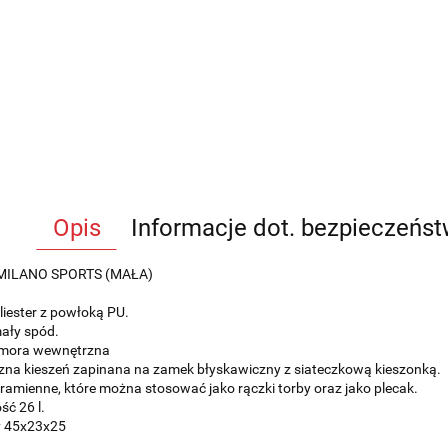
Opis
Informacje dot. bezpieczeńs
MILANO SPORTS (MAŁA)
iester z powłoką PU.
ały spód.
mora wewnętrzna
na kieszeń zapinana na zamek błyskawiczny z siateczkową kieszonką.
ramienne, które można stosować jako rączki torby oraz jako plecak.
ć 26 l.
 45x23x25