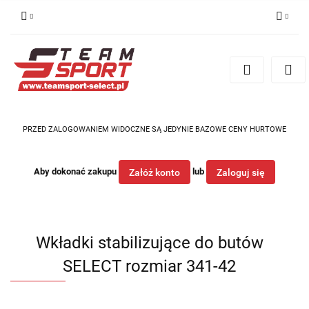
Zaloguj się
Zarejestruj się
Dodaj zgłoszenie
PRZED ZALOGOWANIEM WIDOCZNE SĄ JEDYNIE BAZOWE CENY HURTOWE
Aby dokonać zakupu
lub
Załóż konto
Zaloguj się
Wkładki stabilizujące do butów
SELECT rozmiar 341-42