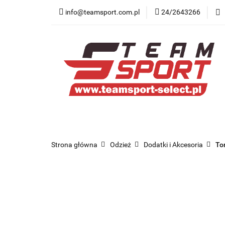
info@teamsport.com.pl
24/2643266
Nowości
New B
Medycyna sportow
Nowości
New Balance
Odzież
O
Strona główna
Odzież
Dodatki i Akcesoria
Tor