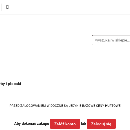
alance
Odzież
Obuwie
Sporty
Sprzęt i a
a
Nagrody
Promocje
Blog
buwie
Sporty
Sprzęt i akcesoria
Medycyna spor
by i plecaki
PRZED ZALOGOWANIEM WIDOCZNE SĄ JEDYNIE BAZOWE CENY HURTOWE
Aby dokonać zakupu
lub
Załóż konto
Zaloguj się