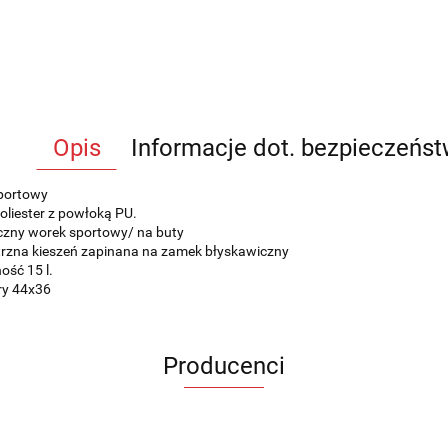
Opis
Informacje dot. bezpieczeńs
portowy
oliester z powłoką PU.
czny worek sportowy/ na buty
trzna kieszeń zapinana na zamek błyskawiczny
ość 15 l.
ry 44x36
Producenci