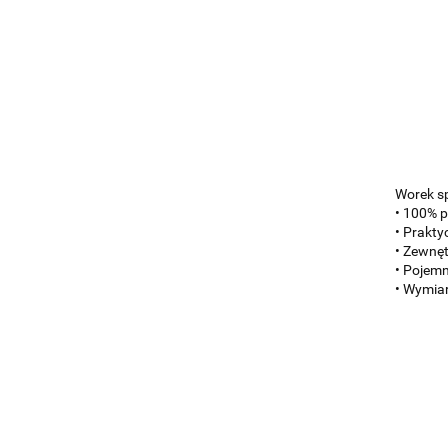
Worek s
• 100% p
• Prakty
• Zewnę
• Pojemn
• Wymia