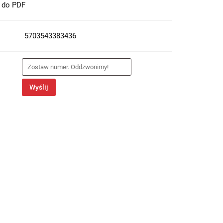
t do PDF
5703543383436
Wyślij