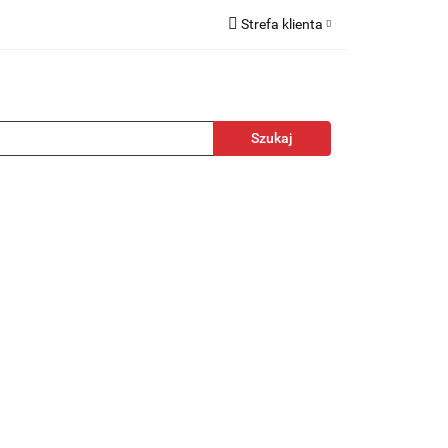
Strefa klienta
kcesoria
Zaloguj się
Zarejestruj się
Dodaj zgłoszenie
towa
Nagrody
Promocje
Blog