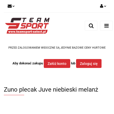
Zaloguj się
Zarejestruj się
Dodaj zgłoszenie
PRZED ZALOGOWANIEM WIDOCZNE SĄ JEDYNIE BAZOWE CENY HURTOWE
Aby dokonać zakupu
lub
Załóż konto
Zaloguj się
Zuno plecak Juve niebieski melanż