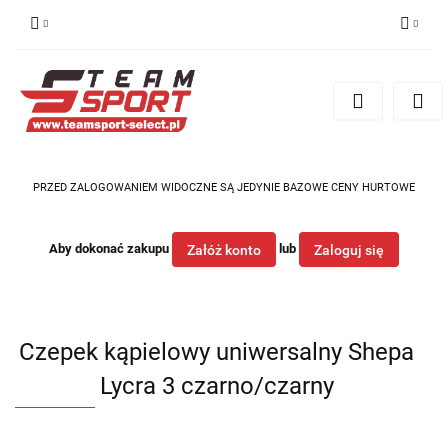
Zaloguj się
Zarejestruj się
Dodaj zgłoszenie
PRZED ZALOGOWANIEM WIDOCZNE SĄ JEDYNIE BAZOWE CENY HURTOWE
Aby dokonać zakupu
lub
Załóż konto
Zaloguj się
Czepek kąpielowy uniwersalny Shepa
Lycra 3 czarno/czarny