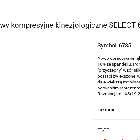
wy kompresyjne kinezjologiczne SELECT 
Symbol:
6785
Nowo opracowane ręka
18% ze spandexu. Po w
"przyczepny" wzór sil
postaci zwiększonej 
daje większą mobilnoś
norweskim reprezent
Rozmiar(cm): XS(19-2
rozmiar
--,--