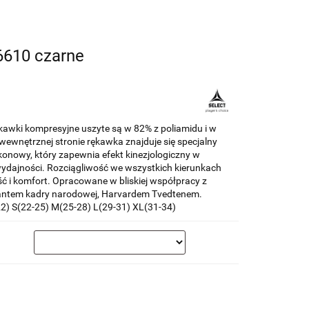
6610 czarne
wki kompresyjne uszyte są w 82% z poliamidu i w
ewnętrznej stronie rękawka znajduje się specjalny
ikonowy, który zapewnia efekt kinezjologiczny w
wydajności. Rozciągliwość we wszystkich kierunkach
ć i komfort. Opracowane w bliskiej współpracy z
antem kadry narodowej, Harvardem Tvedtenem.
2) S(22-25) M(25-28) L(29-31) XL(31-34)