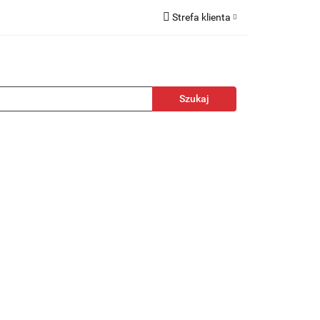
Strefa klienta
kcesoria
Zaloguj się
Zarejestruj się
Dodaj zgłoszenie
towa
Nagrody
Promocje
Blog