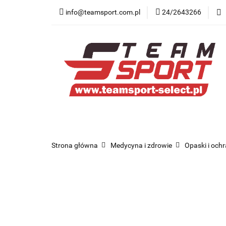
info@teamsport.com.pl
24/2643266
Nowości
New B
Medycyna sportow
Nowości
New Balance
Odzież
O
Strona główna
Medycyna i zdrowie
Opaski i och