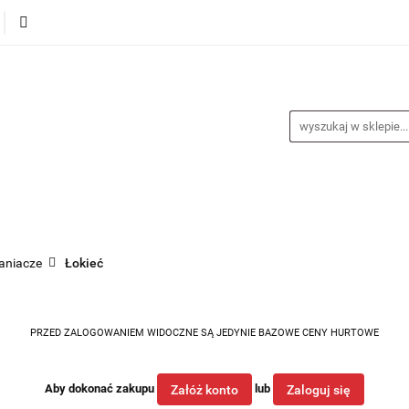
alance
Odzież
Obuwie
Sporty
Sprzęt i a
a
Nagrody
Promocje
Blog
buwie
Sporty
Sprzęt i akcesoria
Medycyna spor
raniacze
Łokieć
PRZED ZALOGOWANIEM WIDOCZNE SĄ JEDYNIE BAZOWE CENY HURTOWE
Aby dokonać zakupu
lub
Załóż konto
Zaloguj się